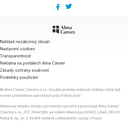
Facebook
Twitter
Nahlásit nezákonný obsah
Nastavení cookies
Transparentnost
Reklama na portálech Alma Career
Zásady ochrany soukromí
Podmínky používání
© Alma Career Czechia s.r.o. Vizuální podoba webové stránky může být
rovněž předmětem autorských práv třetích stran
Webovou stránku stránku pro klienta vytvořila a provozuje Alma Career
Czechia s.r.o., IČO 26441381, se sídlem Menclova 2538/2, Libeň, 180 00
Praha 8, sp. zn. C 82484 vedená u Městského soudu v Praze.