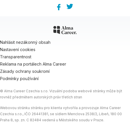
Facebook
Twitter
Nahlásit nezákonný obsah
Nastavení cookies
Transparentnost
Reklama na portálech Alma Career
Zásady ochrany soukromí
Podmínky používání
© Alma Career Czechia s.r.o. Vizuální podoba webové stránky může být
rovněž předmětem autorských práv třetích stran
Webovou stránku stránku pro klienta vytvořila a provozuje Alma Career
Czechia s.r.o., IČO 26441381, se sídlem Menclova 2538/2, Libeň, 180 00
Praha 8, sp. zn. C 82484 vedená u Městského soudu v Praze.